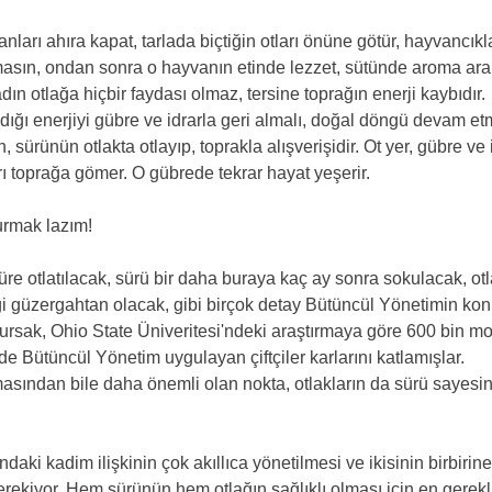
vanları ahıra kapat, tarlada biçtiğin otları önüne götür, hayvancık
masın, ondan sonra o hayvanın etinde lezzet, sütünde aroma ara
n otlağa hiçbir faydası olmaz, tersine toprağın enerji kaybıdır.
dığı enerjiyi gübre ve idrarla geri almalı, doğal döngü devam etm
 sürünün otlakta otlayıp, toprakla alışverişidir. Ot yer, gübre ve i
rı toprağa gömer. O gübrede tekrar hayat yeşerir.
urmak lazım!
üre otlatılacak, sürü bir daha buraya kaç ay sonra sokulacak, ot
gi güzergahtan olacak, gibi birçok detay Bütüncül Yönetimin ko
rsak, Ohio State Üniveritesi'ndeki araştırmaya göre 600 bin moder
de Bütüncül Yönetim uygulayan çiftçiler karlarını katlamışlar.
asından bile daha önemli olan nokta, otlakların da sürü sayesi
daki kadim ilişkinin çok akıllıca yönetilmesi ve ikisinin birbirine
erekiyor. Hem sürünün hem otlağın sağlıklı olması için en gerekli