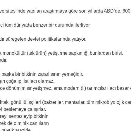
rsitesi'nde yapılan araştırmaya göre son yıllarda ABD’de, 600 bin
üreci tüm dünyada benzer bir durumda ilerliyor.
ır süregelen devlet politikalarında yatıyor. 
 monokültür (tek ürün) yetiştirme sapkınlığı bunlardan birisi.
dır.
ı, başka bir bitkinin zararlısının yemeğidir.
ırı çoğalıp, istilacı olamaz.
e dönüm mısır yetişmez, ama modern (!!) tarımcılar ilacı basar v
taki gönüllü işçileri (bakteriler, mantarlar, tüm mikrobiyolojik can
yi beslemeye çalışırlar.
eyi sentezleyip bitkinin 
ek de o minik canlıların 
a büyük arazide 