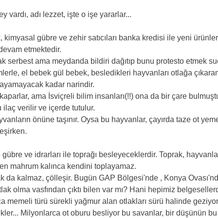
vardı, adı lezzet, işte o işe yararlar...
, kimyasal gübre ve zehir satıcıları banka kredisi ile yeni ürünlerini
devam etmektedir.
mak serbest ama meydanda bildiri dağıtıp bunu protesto etmek suç
mlerle, el bebek gül bebek, besledikleri hayvanları otlağa çıkar
tlayamayacak kadar narindir.
kaparlar, ama İsviçreli bilim insanları(!!) ona da bir çare bulmuşt
laç verilir ve içerde tutulur.
ayvanların önüne taşınır. Oysa bu hayvanlar, çayırda taze ot yem
eşirken.
bre ve idrarları ile toprağı besleyeceklerdir. Toprak, hayvanları
den mahrum kalınca kendini toplayamaz.
ak da kalmaz, çölleşir. Bugün GAP Bölgesi'nde , Konya Ovası'nd
tlak olma vasfından çıktı bilen var mı? Hani hepimiz belgesellerd
a memeli türü sürekli yağmur alan otlakları sürü halinde geziyor. F
ikler... Milyonlarca ot oburu besliyor bu savanlar, bir düşünün b