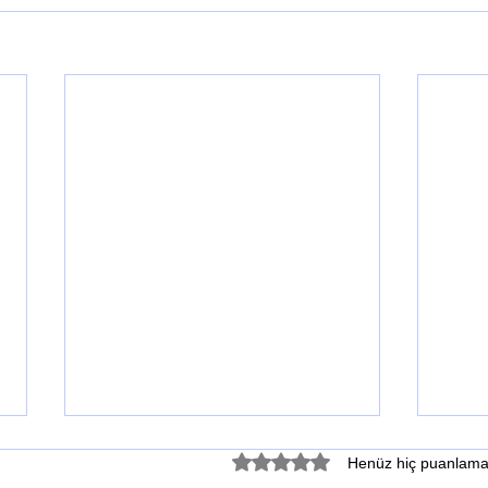
5 üzerinden 0 yıldız
Henüz hiç puanlama