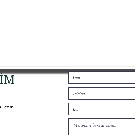
İklim krizi: Şirketlerin
Kend
ihtiyacı 'büyümek'
bir 
insanların ihtiyacı
gezegeni kurtarmak
ŞİM
il.com