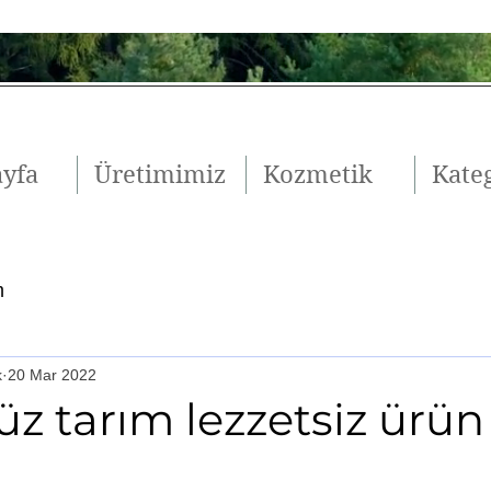
ayfa
Üretimimiz
Kozmetik
Kateg
m
k
20 Mar 2022
z tarım lezzetsiz ürün
ldız