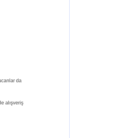
ucanlar da 
e alışveriş 