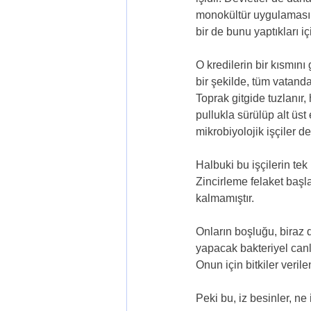
monokültür uygulamasına
bir de bunu yaptıkları iç
O kredilerin bir kısmını
bir şekilde, tüm vatandaş
Toprak gitgide tuzlanır,
pullukla sürülüp alt üst 
mikrobiyolojik işçiler de
Halbuki bu işçilerin tek 
Zincirleme felaket başla
kalmamıştır.
Onların boşluğu, biraz d
yapacak bakteriyel canlıl
Onun için bitkiler veril
Peki bu, iz besinler, ne