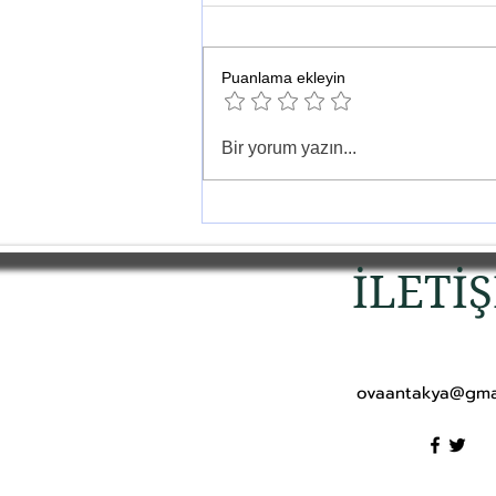
Puanlama ekleyin
Antakya'nın Tandırı:
Bir yorum yazın...
Roma'dan Gelen Ekmek
Mirası; Biyoçeşitlilik ve
Birlikte Yaşam
İLETİ
ovaantakya@gma