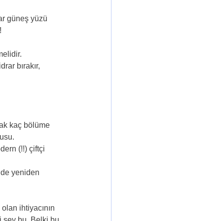
lar güneş yüzü 
!
elidir.
drar bırakır, 
lak kaç bölüme 
nusu.
n (!!) çiftçi 
nde yeniden 
 olan ihtiyacının 
 şey bu. Belki bu 