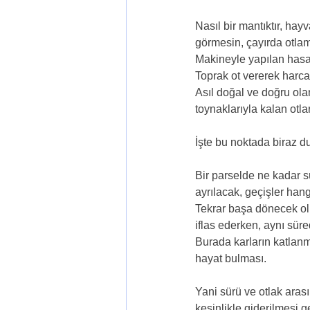
Nasıl bir mantıktır, hay
görmesin, çayırda otla
Makineyle yapılan hasadı
Toprak ot vererek harca
Asıl doğal ve doğru olan,
toynaklarıyla kalan otla
İşte bu noktada biraz d
Bir parselde ne kadar s
ayrılacak, geçişler han
Tekrar başa dönecek olu
iflas ederken, aynı süre
Burada karların katlanm
hayat bulması.
Yani sürü ve otlak arasın
kesinlikle giderilmesi g