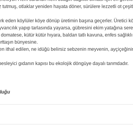
utmuş, otlaklar yeniden hayata döner, sürülere lezzetli ot çeşitl
rk eden köylüler köye dönüp üretimin başına geçerler. Üretici kö
yvancılık yapıp tarlasında yayarsa, gübresini ekim yatağına sere
domatese, kütür kütür hıyara, baldan tatlı kavuna, enfes sağlıklı e
urttaşın bünyesine. 
n ithal edilen, ne idüğü belirsiz sebzenin meyvenin, ayçiçeğinin, 
, besleyici gıdanın kapısı bu ekolojik döngüye dayalı tarımdadır. 
luğu