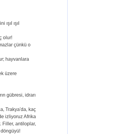
 ışıl ışıl 
 olur! 
amazlar çünkü o 
ur; hayvanlara 
ek üzere 
n gübresi, idrarı 
a, Trakya'da, kaç 
e izliyoruz Afrika 
iller, antiloplar, 
u döngüyü!