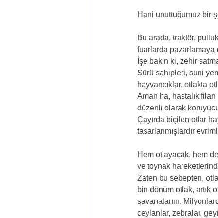
Hani unuttuğumuz bir şey 
Bu arada, traktör, pulluk
fuarlarda pazarlamaya 
İşe bakın ki, zehir sat
Sürü sahipleri, suni ye
hayvancıklar, otlakta o
Aman ha, hastalık filan 
düzenli olarak koruyucu i
Çayırda biçilen otlar h
tasarlanmışlardır evriml
Hem otlayacak, hem de gü
ve toynak hareketlerin
Zaten bu sebepten, otl
bin dönüm otlak, artık o
savanalarını. Milyonlarc
ceylanlar, zebralar, gey