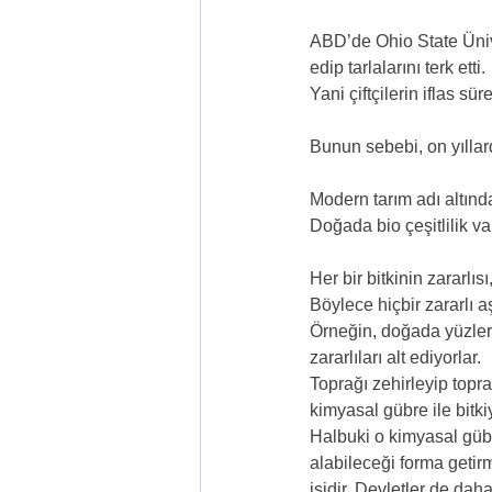
ABD’de Ohio State Ünive
edip tarlalarını terk etti.
Yani çiftçilerin iflas s
Bunun sebebi, on yıllard
Modern tarım adı altında
Doğada bio çeşitlilik var
Her bir bitkinin zararlıs
Böylece hiçbir zararlı aş
Örneğin, doğada yüzlerc
zararlıları alt ediyorlar.
Toprağı zehirleyip toprak
kimyasal gübre ile bitki
Halbuki o kimyasal gübr
alabileceği forma getirm
işidir. Devletler de dah