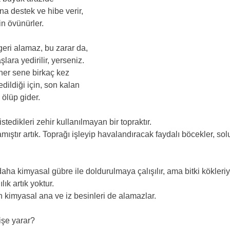
 destek ve hibe verir, 
in övünürler.
 geri alamaz, bu zarar da, 
lara yedirilir, yerseniz.
 her sene birkaç kez 
edildiği için, son kalan 
 ölüp gider.
istedikleri zehir kullanılmayan bir topraktır.
mıştır artık. Toprağı işleyip havalandıracak faydalı böcekler, sol
aha kimyasal gübre ile doldurulmaya çalışılır, ama bitki kökleriyl
ık artık yoktur.
en kimyasal ana ve iz besinleri de alamazlar.
 işe yarar?