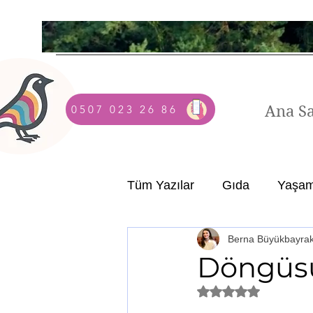
Ana S
0507 023 26 86
Tüm Yazılar
Gıda
Yaşa
Berna Büyükbayra
Döngüsü
5 üzerinden NaN yı