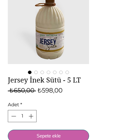
Jersey İnek Sütü - 5 LT
Normal Fiyat
İndirimli Fiyat
 ₺650,00 
₺598,00
Adet
*
Sepete ekle