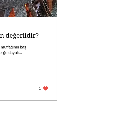
n değerlidir?
 mutfağının baş
liğe dayalı...
1