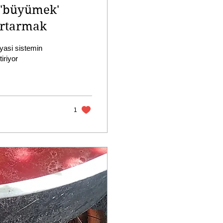
ı 'büyümek'
urtarmak
yasi sistemin
iriyor
1