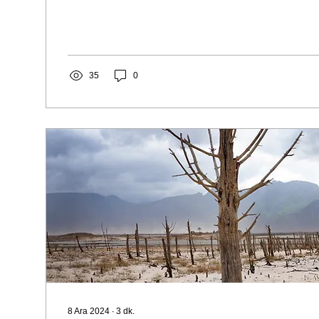
35
0
8 Ara 2024
∙
3
dk.