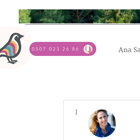
Ana S
0507 023 26 86
Diğer Eylemler