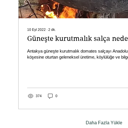
10 Eyl 2022
∙
2
dk.
Güneşte kurutmalık salça nede
Antakya güneşte kurutmalık domates salçayı Anadolu
köşesine oturtan geleneksel üretime, köylülüğe ve bilge
374
0
Daha Fazla Yükle