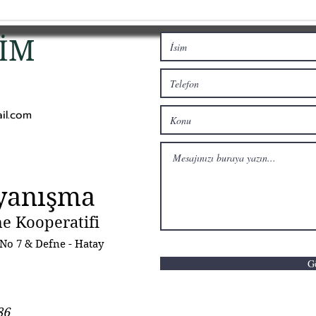
ŞİM
il.com
yanışma
e Kooperatifi
 No 7 & Defne - Hatay
G
86