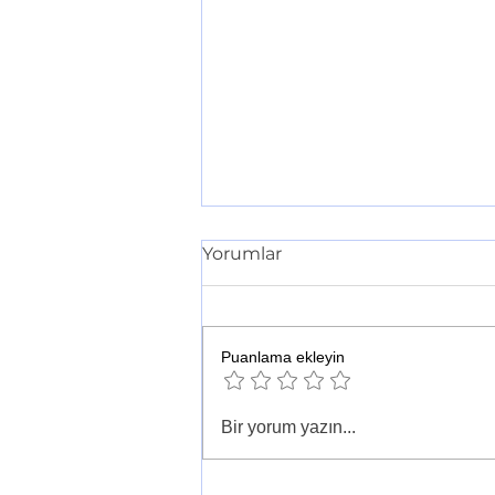
Yorumlar
Puanlama ekleyin
Zeytinyağının kalitesini
Bir yorum yazın...
belirleyen 5 faktör