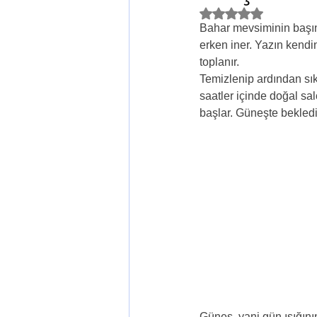
5 üzerinden NaN yı
Bahar mevsiminin başın
erken iner. Yazın kendin
toplanır. 
Temizlenip ardından sık
saatler içinde doğal sa
başlar. Güneşte bekledik
Güneş, yani gün ışığının