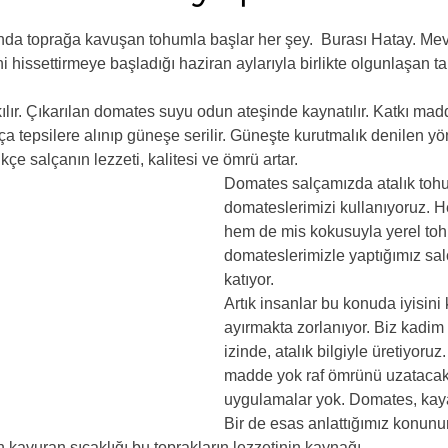
ldız
da toprağa kavuşan tohumla başlar her şey.  Burası Hatay. Mevs
i hissettirmeye başladığı haziran aylarıyla birlikte olgunlaşan ta
ılır. Çıkarılan domates suyu odun ateşinde kaynatılır. Katkı m
lça tepsilere alınıp güneşe serilir. Güneşte kurutmalık denilen y
çe salçanın lezzeti, kalitesi ve ömrü artar.
Domates salçamızda atalık toh
domateslerimizi kullanıyoruz. 
hem de mis kokusuyla yerel to
domateslerimizle yaptığımız sal
katıyor.
Artık insanlar bu konuda iyisini
ayırmakta zorlanıyor. Biz kadim
izinde, atalık bilgiyle üretiyoru
madde yok raf ömrünü uzatacak
uygulamalar yok. Domates, kaya 
Bir de esas anlattığımız konunu
 kavuran sıcaklığı bu toprakların lezzetinin kaynağı....