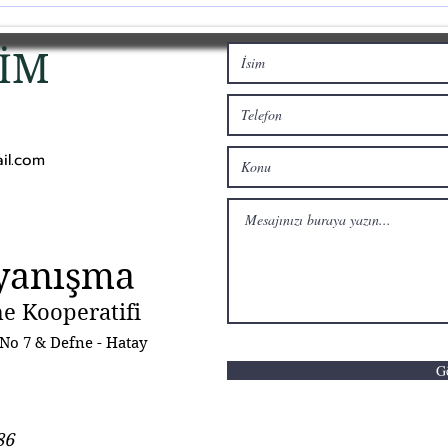
Birlikte Yaşam
ŞİM
il.com
yanışma
e Kooperatifi
 No 7 & Defne - Hatay
G
86