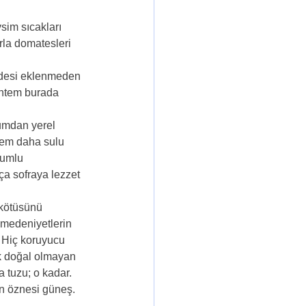
im sıcakları 
rla domatesleri 
addesi eklenmeden 
öntem burada 
umdan yerel 
Hem daha sulu 
humlu 
ça sofraya lezzet 
 kötüsünü 
 medeniyetlerin 
z. Hiç koruyucu 
 doğal olmayan 
tuzu; o kadar.  
n öznesi güneş. 