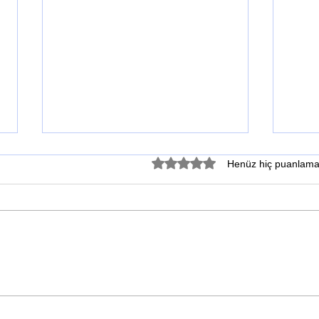
5 üzerinden 0 yıldız
Henüz hiç puanlama
KÜL
Antakya'nın Tandırı:
Roma'dan Gelen Ekmek
Mirası; Biyoçeşitlilik ve