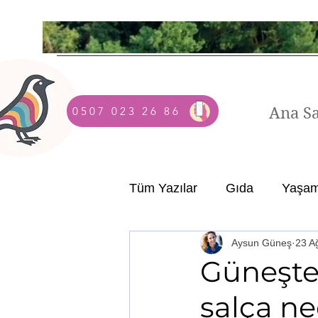
Ana S
0507 023 26 86
Tüm Yazılar
Gıda
Yaşa
Aysun Güneş
23 A
Güneşte
salça ne